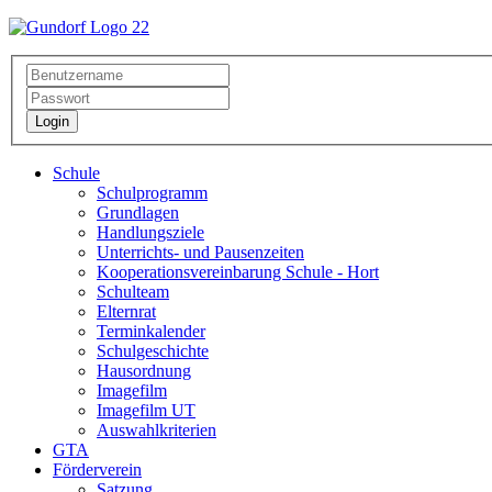
Login
Schule
Schulprogramm
Grundlagen
Handlungsziele
Unterrichts- und Pausenzeiten
Kooperationsvereinbarung Schule - Hort
Schulteam
Elternrat
Terminkalender
Schulgeschichte
Hausordnung
Imagefilm
Imagefilm UT
Auswahlkriterien
GTA
Förderverein
Satzung