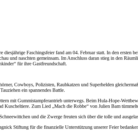
e diesjährige Faschingsfeier fand am 04. Februar statt. In den ersten b
enschau und naschten gemeinsam. Im Anschluss daran stieg in den Räumli
inder“ für ihre Gastfreundschaft.
Einhörner, Cowboys, Polizisten, Raubkatzen und Superhelden gleicher
 Tauziehen ein spannendes Battle.
ttern mit Gummistampferantrieb unterwegs. Beim Hula-Hope-Wettbewerb 
und Kuscheltiere. Zum Lied „Mach die Robbe“ von Julien Bam tümmelt
 Schneewittchen und die Zwerge freuten sich über die tolle und ausge
nick Stiftung für die finanzielle Unterstützung unserer Feier bedanke