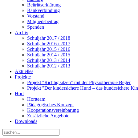
Beitrittserklärung
Bankverbindung
Vorstand
Mitgliedsbeitrag
Spenden
Archiv
Schuljahr 2017 / 2018
Schuljahr 2016 / 2017
Schuljahr 2015 / 2016
Schuljahr 2014 / 2015
Schuljahr 2013 / 2014
Schuljahr 2012 / 2013
Aktuelles
Projekte
Projekt "Richtig sitzen" mit der Physiotherapie Beger
Projekt "Der kindersichere Hund – das hundesichere Ki
Hort
Hortteam
Pädagogisches Konzept
Kooperationsvereinbarung
Zusätzliche Angebote
Downloads