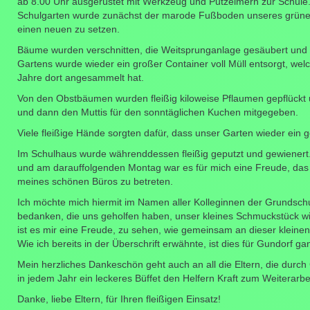
ab 8.00 Uhr ausgerüstet mit Werkzeug und Putzeimern zur Schule
Schulgarten wurde zunächst der marode Fußboden unseres grüne
einen neuen zu setzen.
Bäume wurden verschnitten, die Weitsprunganlage gesäubert und 
Gartens wurde wieder ein großer Container voll Müll entsorgt, wel
Jahre dort angesammelt hat.
Von den Obstbäumen wurden fleißig kiloweise Pflaumen gepflückt 
und dann den Muttis für den sonntäglichen Kuchen mitgegeben.
Viele fleißige Hände sorgten dafür, dass unser Garten wieder ein ge
Im Schulhaus wurde währenddessen fleißig geputzt und gewienert. 
und am darauffolgenden Montag war es für mich eine Freude, das 
meines schönen Büros zu betreten.
Ich möchte mich hiermit im Namen aller Kolleginnen der Grundschul
bedanken, die uns geholfen haben, unser kleines Schmuckstück wie
ist es mir eine Freude, zu sehen, wie gemeinsam an dieser klein
Wie ich bereits in der Überschrift erwähnte, ist dies für Gundorf ga
Mein herzliches Dankeschön geht auch an all die Eltern, die durc
in jedem Jahr ein leckeres Büffet den Helfern Kraft zum Weiterarbe
Danke, liebe Eltern, für Ihren fleißigen Einsatz!